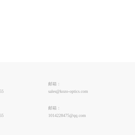
邮箱：
55
sales@kozo-optics.com
邮箱：
65
1014228475@qq.com