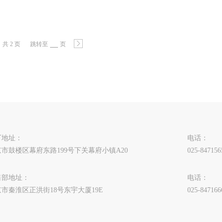
共 2 页
跳转至
页
厂地址：
电话：
市鼓楼区幕府东路199号下关幕府小镇A20
025-847156
售部地址：
电话：
市秦淮区正洪街18号东宇大厦19E
025-847166