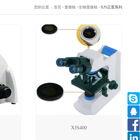
您的位置 ：
首页
>
显微镜
>
生物显微镜
>
XJS正置系列
XJS400